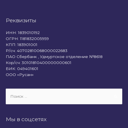
Реквизиты
ИНН: 1839010192
ОГРН: 1181832005959
КПП: 183901001
Р/сч: 40702810068000022683
ПАО Сбербанк , Удмуртское отделение №8618
Кор/сч: 30101810400000000601
БИК: 049401601
ООО «Русан»
Поиск:
Мы в соцсетях