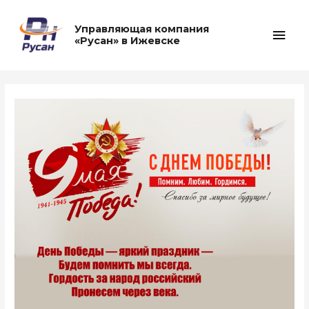
Перейти
к
Глав
Управляющая компания
содержимому
«Русан» в Ижевске
мен