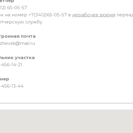
етчер
12) 65-05-57
к на номер +7(3412)65-05-57 в
нерабочее время
переад
етчерскую службу
тронная почта
izhevsk@mail.ru
льник участка
-456-14-21
нер
-456-13-44