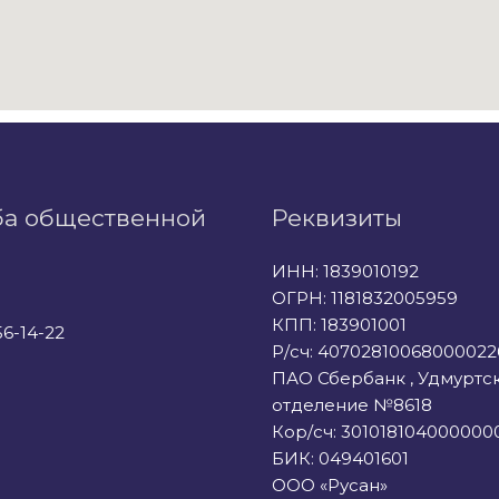
ба общественной
Реквизиты
ИНН: 1839010192
ОГРН: 1181832005959
КПП: 183901001
56-14-22
Р/сч: 40702810068000022
ПАО Сбербанк , Удмуртс
отделение №8618
Кор/сч: 301018104000000
БИК: 049401601
ООО «Русан»