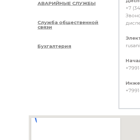
Дисп
АВАРИЙНЫЕ СЛУЖБЫ
+7 (34
Звоно
Служба общественной
дисп
связи
Элек
rusan
Бухгалтерия
Нача
+7991
Инже
+7991