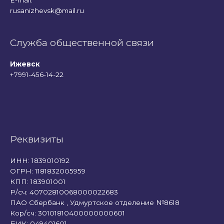
E-mail:
rusanizhevsk@mail.ru
Служба общественной связи
Ижевск
+7991-456-14-22
Реквизиты
ИНН: 1839010192
ОГРН: 1181832005959
КПП: 183901001
Р/сч: 40702810068000022683
ПАО Сбербанк , Удмуртское отделение №8618
Кор/сч: 30101810400000000601
БИК: 049401601