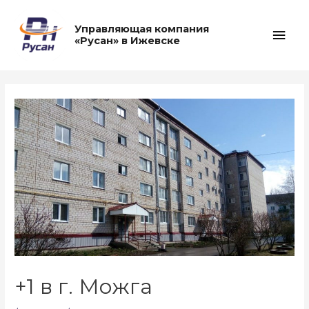
Перейти
к
Глав
Управляющая компания
содержимому
«Русан» в Ижевске
мен
+1 в г. Можга