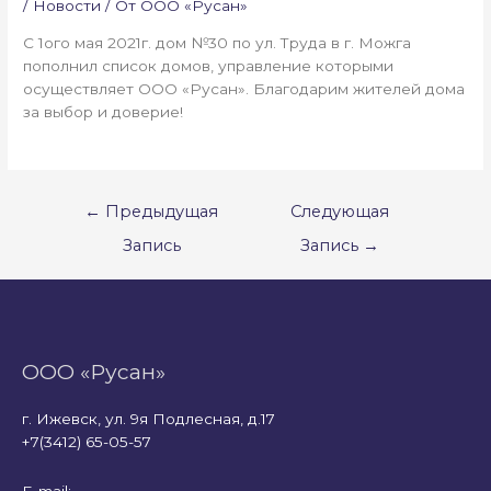
/
Новости
/ От
ООО «Русан»
С 1ого мая 2021г. дом №30 по ул. Труда в г. Можга
пополнил список домов, управление которыми
осуществляет ООО «Русан». Благодарим жителей дома
за выбор и доверие!
Навигация
←
Предыдущая
Следующая
по
Запись
Запись
→
записям
ООО «Русан»
г. Ижевск, ул. 9я Подлесная, д.17
+7(3412) 65-05-57